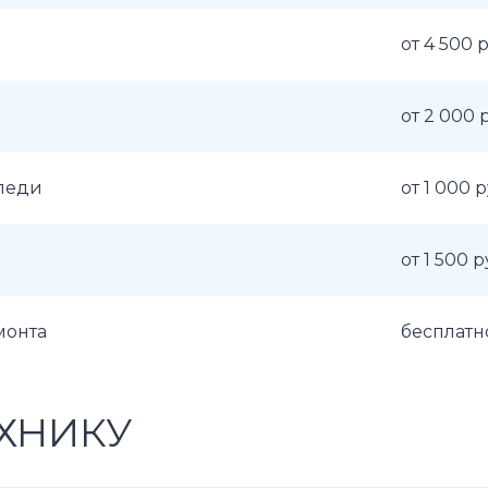
от 4 500 
от 2 000 
аледи
от 1 000 
от 1 500 р
монта
бесплатн
ХНИКУ