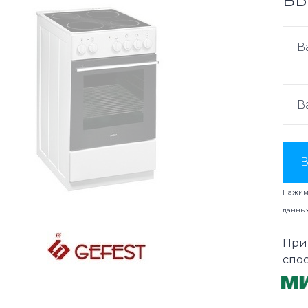
ВЫ
В
Нажима
данны
При
спо