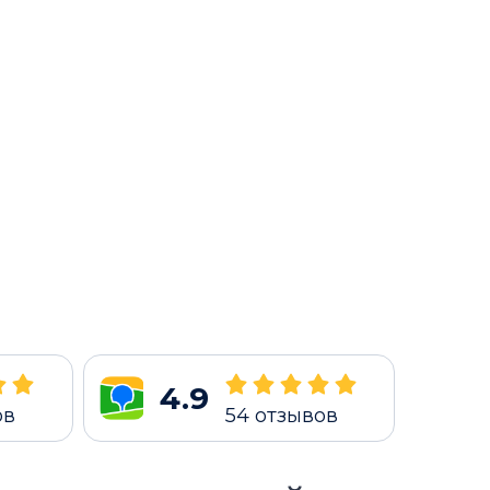
4.9
ов
54
отзывов