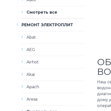
Смотреть все
РЕМОНТ ЭЛЕКТРОПЛИТ
Abat
AEG
ОБ
Airhot
ВО
Akai
Наш с
Apach
водон
диагн
Aresa
дому у
опера