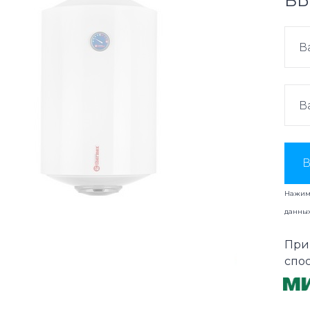
ВЫ
В
Нажима
данны
При
спо