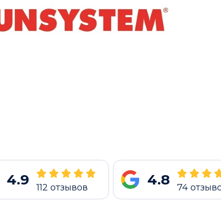
4.9
4.8
112
отзывов
74
отзыв