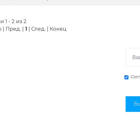
 1 - 2 из 2
 | Пред. |
1
| След. | Конец
Сог
Вы